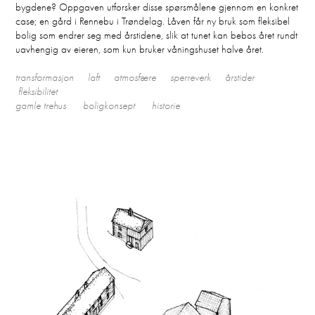
bygdene? Oppgaven utforsker disse spørsmålene gjennom en konkret
case; en gård i Rennebu i Trøndelag. Låven får ny bruk som fleksibel
bolig som endrer seg med årstidene, slik at tunet kan bebos året rundt
uavhengig av eieren, som kun bruker våningshuset halve året.
transformasjon laft atmosfære sperreverk årstider
fleksibilitet
gamle trehus boligkonsept historie