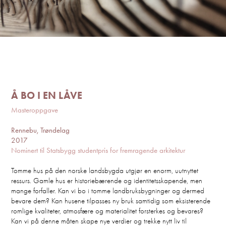
Å BO I EN LÅVE
Masteroppgave
Rennebu, Trøndelag
2017
Nominert til Statsbygg studentpris for fremragende arkitektur
Tomme hus på den norske landsbygda utgjør en enorm, uutnyttet
ressurs. Gamle hus er historiebærende og identitetsskapende, men
mange forfaller. Kan vi bo i tomme landbruksbygninger og dermed
bevare dem? Kan husene tilpasses ny bruk samtidig som eksisterende
romlige kvaliteter, atmosfære og materialitet forsterkes og bevares?
Kan vi på denne måten skape nye verdier og trekke nytt liv til